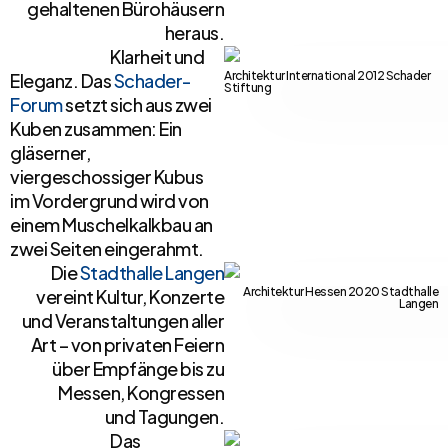
gehaltenen Bürohäusern
heraus.
Klarheit und
Architektur International 2012 Schader
Eleganz. Das
Schader-
Stiftung
Forum
setzt sich aus zwei
Kuben zusammen: Ein
gläserner,
viergeschossiger Kubus
im Vordergrund wird von
einem Muschelkalkbau an
zwei Seiten eingerahmt.
Die
Stadthalle Langen
Architektur Hessen 2020 Stadthalle
vereint Kultur, Konzerte
Langen
und Veranstaltungen aller
Art – von privaten Feiern
über Empfänge bis zu
Messen, Kongressen
und Tagungen.
Das