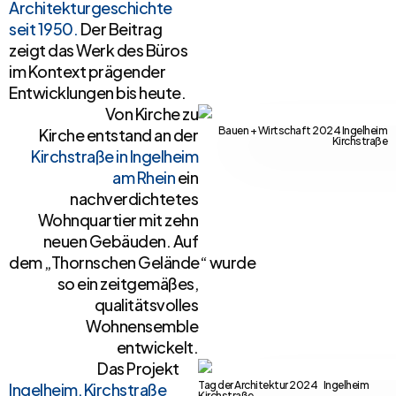
Architekturgeschichte
seit 1950.
Der Beitrag
zeigt das Werk des Büros
im Kontext prägender
Entwicklungen bis heute.
Von Kirche zu
Bauen + Wirtschaft 2024 Ingelheim
Kirche entstand an der
Kirchstraße
Kirchstraße in Ingelheim
am Rhein
ein
nachverdichtetes
Wohnquartier mit zehn
neuen Gebäuden. Auf
dem „Thornschen Gelände“ wurde
so ein zeitgemäßes,
qualitätsvolles
Wohnensemble
entwickelt.
Das Projekt
Tag der Architektur 2024 Ingelheim
Ingelheim, Kirchstraße
Kirchstraße