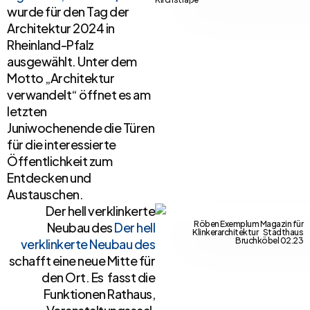
wurde für den Tag der
Architektur 2024 in
Rheinland-Pfalz
ausgewählt. Unter dem
Motto „Architektur
verwandelt“ öffnet es am
letzten
Juniwochenende die Türen
für die interessierte
Öffentlichkeit zum
Entdecken und
Austauschen.
Der hell verklinkerte
Röben Exemplum Magazin für
Neubau des
Der hell
Klinkerarchitektur Stadthaus
Bruchköbel 02.23
verklinkerte Neubau des
schafft eine neue Mitte für
den Ort. Es fasst die
Funktionen Rathaus,