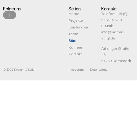
Folge uns
Seiten
Kontakt
Home
Telefon:
+49 (0)
6151 9752 0
Projekte
E-Mail:
Leistungen
info@kramm-
Team
strigl.de
Büro
Karriere
Arheilger Straße
Kontakt
46
64289 Darmstadt
©
2026
Kramm & Strigl
Impressum
Datenschutz