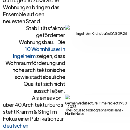
Aufzüge und zusätzliche
Wohnungen bringen das
Ensemble auf den
neuesten Stand.
Stabilitätsfaktor
Ingelheim Kirchstraße DAB 09.25
geförderter
Wohnungsbau. Die
10 Wohnhäuser in
Ingelheim
zeigen, dass
Wohnraumförderung und
hohe architektonische
sowie städtebauliche
Qualität sich nicht
ausschließen.
Als eines von
German Architecture: Time Project 1950
über 40 Architekturbüros
- 2025.
The Focused Monographs von Hans-
steht Kramm & Strigl im
Martin Nelte
Fokus einer Publikation zur
deutschen