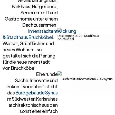
Veranstaltungssaal,
Parkhaus, Bürgerbüro,
Seniorentreff und
Gastronomie unter einem
Dach zusammen.
Innenstadtentwicklung
Dba Hessen 2022-Stadthaus
& Stadthaus Bruchköbel.
Bruchköbel
Wasser, Grünflächen und
neues Wohnen – so
gestaltet sich die Planung
für die neue Innenstadt
von Bruchköbel.
Eine runde
Architektur International 2012 Synus
Sache. Innovativ und
zukunftsorientiert sticht
das
Bürogebäude Synus
im Südwesten Karlsruhes
architektonisch aus den
sonst eher einfach