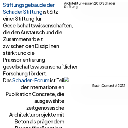
Architektur Hessen 2010 Schader
Stiftungsgebäude der
Stiftung
Schader Stiftung
ist Sitz
einer Stiftung für
Gesellschaftswissenschaften,
die den Austausch und die
Zusammenarbeit
zwischen den Disziplinen
stärkt und die
Praxisorientierung
gesellschaftswissenschaftlicher
Forschung fördert.
Das
Schader-Forum
ist Teil
Buch ‚Concrete‘ 2012
der internationalen
Publikation Concrete, die
ausgewählte
zeitgenössische
Architekturprojekte mit
Beton als prägendem