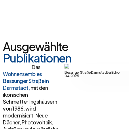
Ausgewählte
Publikationen
Das
Besunger Straße Darmstädter Echo
Wohnensembles
04.2025
Bessunger Straße in
Darmstadt,
mit den
ikonischen
Schmetterlingshäusern
von 1986, wird
modernisiert: Neue
Dächer, Photovoltaik,