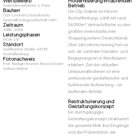
Wettbewerb
Modernisierung im laufenden
Betrieb
Gutachterverfahren, 1. Preis
Bauherr
Die City-Galerie im Herzen
CGS Commerz Grundbesitz
Aschaffenburgs zählt mit rund
Spezialfondsgesellschaft mbH
Zeitraum
54.000 m² Verkaufsfläche zu den
2006 - 2009
größten innerstädtischen
Leistungsphasen
Shoppingcentern Deutschlands.
HOAI 1-9
Standort
Über Jahrzehnte hinweg hat sie
Goldbacher Straße, 63739
sich als zentraler Handels- und
Aschaffenburg
Begegnungsort in Nordbayern
Fotonachweis
Prof. Rüdiger Kramm, Bruno Deister
etabliert. Ziel der aktuellen
Sabine Weber
Umbaumaßnahmen ist eine
umfassende gestalterische und
funktionale Aufwertung – im
laufenden Betrieb.
Restrukturierung und
Gestaltungskonzept
Ein durchgängiges
Gestaltungskonzept strukturiert
die gesamte Mall, ihre Eingänge
und die Präsentation der