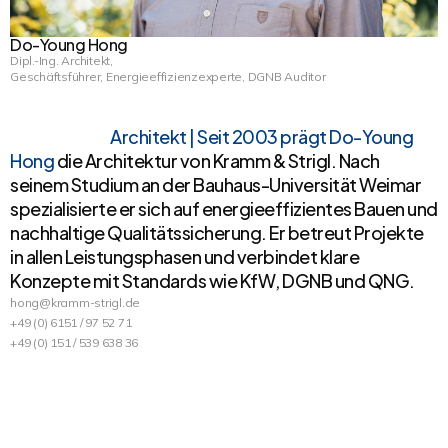
Do-Young Hong
Dipl.-Ing. Architekt,
Geschäftsführer, Energieeffizienzexperte, DGNB Auditor
Architekt | Seit 2003 prägt Do-Young
Hong
die Architektur von Kramm & Strigl. Nach
seinem Studium an der Bauhaus-Universität Weimar
spezialisierte er sich auf energieeffizientes Bauen und
nachhaltige Qualitätssicherung. Er betreut Projekte
in allen Leistungsphasen und verbindet klare
Konzepte mit Standards wie KfW, DGNB und QNG.
hong@kramm-strigl.de
+49 (0) 6151 / 97 52 71
+49 (0) 151 / 539 638 36