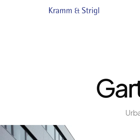
Gart
Urba