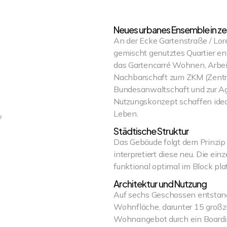
Neues urbanes Ensemble in ze
An der Ecke Gartenstraße / Lore
gemischt genutztes Quartier en
das Gartencarré Wohnen, Arbeit
Nachbarschaft zum ZKM (Zentru
Bundesanwaltschaft und zur Age
Nutzungskonzept schaffen idea
Leben.
e
Städtische Struktur
Das Gebäude folgt dem Prinzip
interpretiert diese neu. Die ein
funktional optimal im Block plat
Architektur und Nutzung
Auf sechs Geschossen entsta
Wohnfläche, darunter 15 großz
Wohnangebot durch ein Boardin