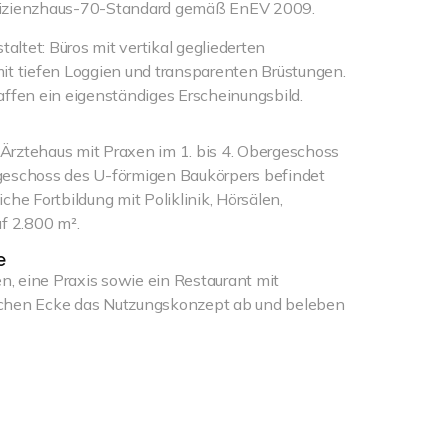
ffizienzhaus-70-Standard gemäß EnEV 2009.
staltet: Büros mit vertikal gegliederten
 tiefen Loggien und transparenten Brüstungen.
affen ein eigenständiges Erscheinungsbild.
Ärztehaus mit Praxen im 1. bis 4. Obergeschoss
rgeschoss des U-förmigen Baukörpers befindet
che Fortbildung mit Poliklinik, Hörsälen,
f 2.800 m².
e
, eine Praxis sowie ein Restaurant mit
ichen Ecke das Nutzungskonzept ab und beleben