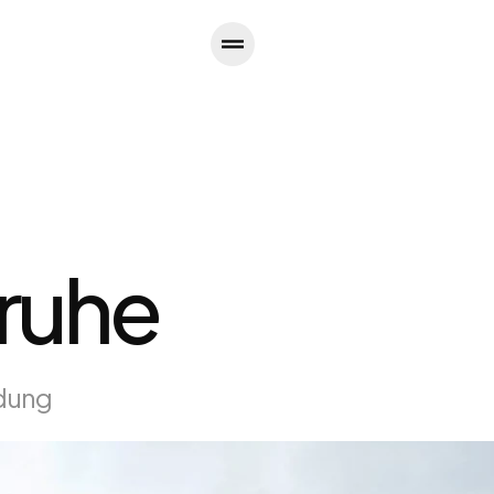
sruhe
ldung